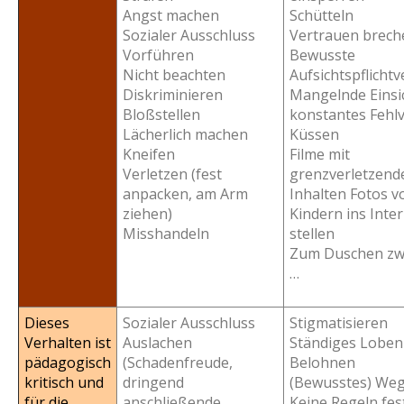
Angst machen
Schütteln
Sozialer Ausschluss
Vertrauen brech
Vorführen
Bewusste
Nicht beachten
Aufsichtspflicht
Diskriminieren
Mangelnde Einsi
Bloßstellen
konstantes Fehl
Lächerlich machen
Küssen
Kneifen
Filme mit
Verletzen (fest
grenzverletzend
anpacken, am Arm
Inhalten Fotos v
ziehen)
Kindern ins Inte
Misshandeln
stellen
Zum Duschen zw
…
Dieses
Sozialer Ausschluss
Stigmatisieren
Verhalten ist
Auslachen
Ständiges Loben
pädagogisch
(Schadenfreude,
Belohnen
kritisch und
dringend
(Bewusstes) We
für die
anschließende
Keine Regeln fes