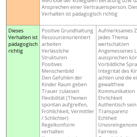
Methode der kollegialen Beratung bzw. d
Ansprechen einer Vertrauensperson. Die
Verhalten ist pädagogisch richtig
Dieses
Positive Grundhaltung
Aufmerksames 
Verhalten ist
Ressourcenorientiert
Jedes Thema
pädagogisch
arbeiten
wertschätzen
richtig
Verlässliche
Angemessenes 
Strukturen
aussprechen kö
Positives
Vorbildliche Spr
Menschenbild
Integrität des Ki
Den Gefühlen der
achten und die e
Kinder Raum geben
gewaltfreie
Trauer zulassen
Kommunikation
Flexibilität (Themen
Ehrlichkeit
spontan aufgreifen,
Authentisch sein
Fröhlichkeit, Vermittler
Transparenz
/ Schlichter)
Echtheit
Regelkonform
Unvoreingenom
verhalten
Fairness